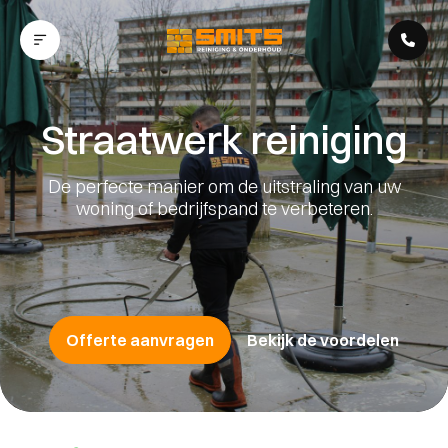
Ga naar inhoud
Straatwerk reiniging
De perfecte manier om de uitstraling van uw
woning of bedrijfspand te verbeteren.
Offerte aanvragen
Bekijk de voordelen