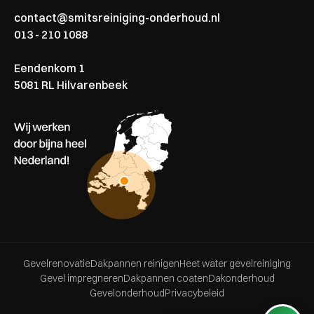
contact@smitsreiniging-onderhoud.nl
013 - 210 1088
Eendenkom 1
5081 RL Hilvarenbeek
Gevelrenovatie
Dakpannen reinigen
Heet water gevelreiniging
Gevel impregneren
Dakpannen coaten
Dakonderhoud
Gevelonderhoud
Privacybeleid