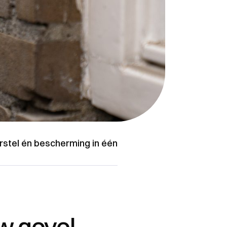
rstel én bescherming in één
w gevel