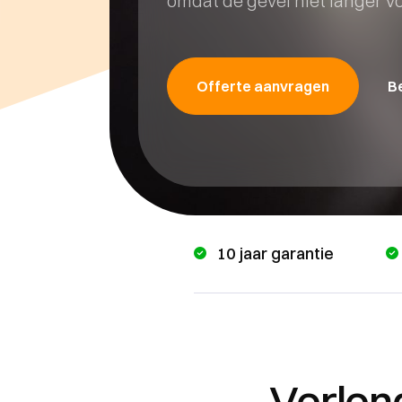
omdat de gevel niet langer 
Offerte aanvragen
Be
10 jaar garantie
Verlen