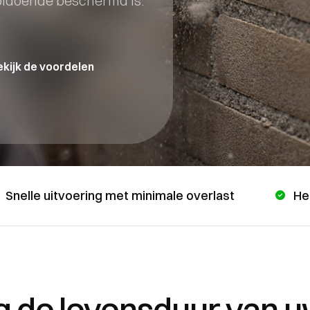
voldoende beschermd is.
kijk de voordelen
Snelle uitvoering met minimale overlast
He
g de levensduur van u