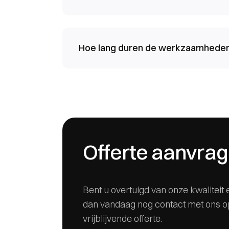
Hoe lang duren de werkzaamhede
Offerte aanvra
Bent u overtuigd van onze kwalitei
dan vandaag nog contact met ons o
vrijblijvende offerte.