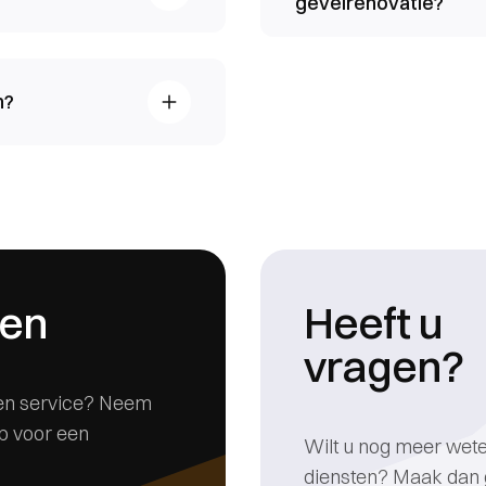
gevelrenovatie?
n?
gen
Heeft u
vragen?
t en service? Neem
p voor een
Wilt u nog meer wet
diensten? Maak dan 