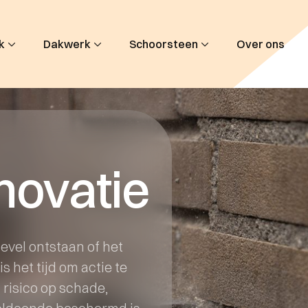
k
Dakwerk
Schoorsteen
Over ons
novatie
evel ontstaan of het
s het tijd om actie te
risico op schade,