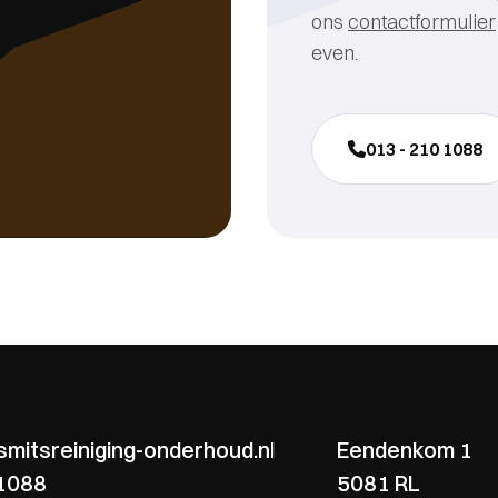
ons
contactformulier
even.
013 - 210 1088
mitsreiniging-onderhoud.nl
Eendenkom 1
 1088
5081 RL